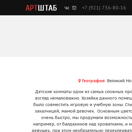
АРТ
ШТАБ
+7 (921) 736-80-16
География:
Великий Но
Детские комнаты одни из самых сложных прое
взгляд немаловажно. Хозяйки данного помеще
было совместить игровую и учебную зоны. Стил
заказчицей, мамой девочек. Основным цветом
очень быстро, мы продумали возможность 
например, от балдахинов над кроватками, и ко
девушек, при этом необязательно переклеиват