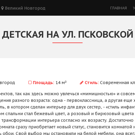
Великий Новгород
ГЛАВНАЯ
ДЕТСКАЯ НА УЛ. ПСКОВСКОЙ
вгород
Площадь:
14 м²
Стиль:
Современная кл
ктов, так как здесь можно увлечься «мимишностью» и совсем
ния разного возраста: одна - первоклассница, а другая еще 
ь, в котором сделан интерьер для двух сестер, - «стиль инфа
 спальни стал бежевый цвет, а розовый и бирюзовый цвета я
трансформации интерьера согласно их возрасту. Достаточно за
мната сразу приобретает новый статус, становится комнатой 
ь обои. Свой выбор мы остановили на белой мебели, она всег