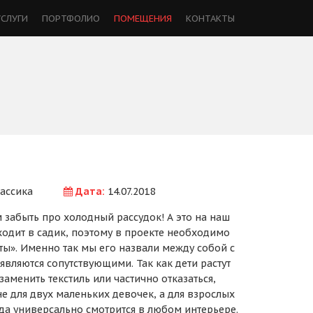
УСЛУГИ
ПОРТФОЛИО
ПОМЕЩЕНИЯ
КОНТАКТЫ
ассика
Дата:
14.07.2018
 забыть про холодный рассудок! А это на наш
ходит в садик, поэтому в проекте необходимо
нты». Именно так мы его назвали между собой с
вляются сопутствующими. Так как дети растут
менить текстиль или частично отказаться,
не для двух маленьких девочек, а для взрослых
да универсально смотрится в любом интерьере.