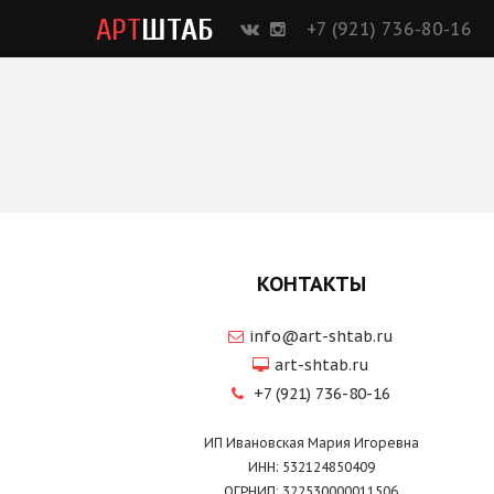
АРТ
ШТАБ
+7 (921) 736-80-16
КОНТАКТЫ
info@art-shtab.ru
art-shtab.ru
+7 (921) 736-80-16
ИП Ивановская Мария Игоревна
ИНН: 532124850409
ОГРНИП: 322530000011506